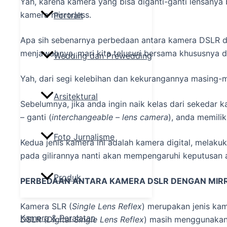
Yah, karena kamera yang bisa diganti-ganti lensanya
kamera mirrorless.
Portrait
Apa sih sebenarnya perbedaan antara kamera DSLR de
menjawabnya, mari kita telusuri bersama khususnya da
Wedding dan Prewedding
Yah, dari segi kelebihan dan kekurangannya masing-m
Arsitektural
Sebelumnya, jika anda ingin naik kelas dari sekedar
– ganti (
interchangeable – lens camera
), anda memilik
Foto Jurnalisme
Kedua jenis kamera ini adalah kamera digital, mela
pada gilirannya nanti akan mempengaruhi keputusan
Produk
PERBEDAAN ANTARA KAMERA DSLR DENGAN MIR
Kamera SLR (
Single Lens Reflex
) merupakan jenis kam
Kamera & Peralatan
DSLR (
Digital
Single Lens Reflex
) masih menggunakan 