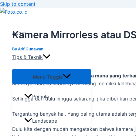
Skip to content
Kamera Mirrorless atau D
About
By
Arif Gunawan
Tips & Teknik
Perdebatan panjang antara
kamera mana
yang terba
Menu Toggle
habisnya. Karena keduanya memang memiliki kelebih
Pemula
Sehingga dari dulu hingga sekarang, jika diberikan 
Tergantung banyak hal. Yang paling utama adalah te
Landscape
Dulu kita dengan mudah mengatakan bahwa kamera j