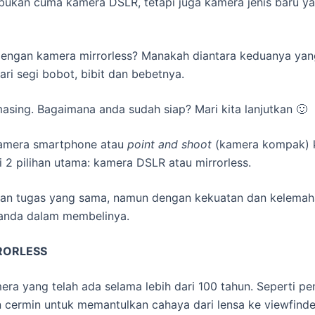
 bukan cuma kamera DSLR, tetapi juga kamera jenis baru y
ngan kamera mirrorless? Manakah diantara keduanya yang 
ri segi bobot, bibit dan bebetnya.
asing. Bagaimana anda sudah siap? Mari kita lanjutkan 🙂
 kamera smartphone atau
point and shoot
(kamera kompak) k
i 2 pilihan utama: kamera DSLR atau mirrorless.
kukan tugas yang sama, namun dengan kekuatan dan kelemah
 anda dalam membelinya.
RORLESS
era yang telah ada selama lebih dari 100 tahun. Seperti p
cermin untuk memantulkan cahaya dari lensa ke viewfinder