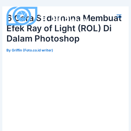
Skip
to
6 Cara Sederhana Membuat
content
Main
Efek Ray of Light (ROL) Di
Men
Dalam Photoshop
By
Griffin (Foto.co.id writer)