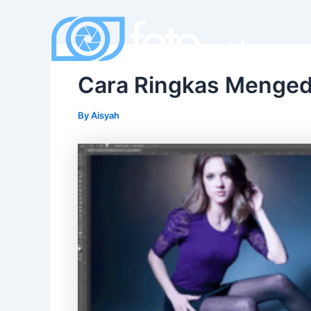
Skip
to
content
Cara Ringkas Menged
By
Aisyah