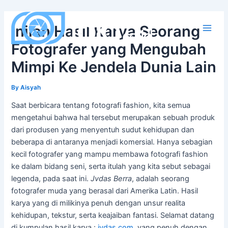
Skip
to
Inilah Hasil Karya Seorang
content
Main
Fotografer yang Mengubah
Men
Mimpi Ke Jendela Dunia Lain
By
Aisyah
Saat berbicara tentang fotografi fashion, kita semua
mengetahui bahwa hal tersebut merupakan sebuah produk
dari produsen yang menyentuh sudut kehidupan dan
beberapa di antaranya menjadi komersial. Hanya sebagian
kecil fotografer yang mampu membawa fotografi fashion
ke dalam bidang seni, serta itulah yang kita sebut sebagai
legenda, pada saat ini.
Jvdas Berra
, adalah seorang
fotografer muda yang berasal dari Amerika Latin. Hasil
karya yang di milikinya penuh dengan unsur realita
kehidupan, tekstur, serta keajaiban fantasi. Selamat datang
di kumpulan hasil karya :
jvdas.com
, yang penuh dengan