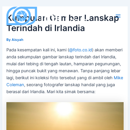
Skip
to
Kumpulan Gambar Lanskap
content
Main
Terindah di Irlandia
Men
By
Aisyah
Pada kesempatan kali ini, kami (
@foto.co.id
) akan memberi
anda sekumpulan gambar lanskap terindah dari Irlandia,
mulai dari tebing di tengah lautan, hamparan pegunungan,
hingga puncak bukit yang menawan. Tanpa panjang lebar
lagi, berikut ini koleksi foto tersebut yang di ambil oleh
Mike
Coleman
, seorang fotografer lanskap handal yang juga
berasal dari Irlandia. Mari kita simak bersama: