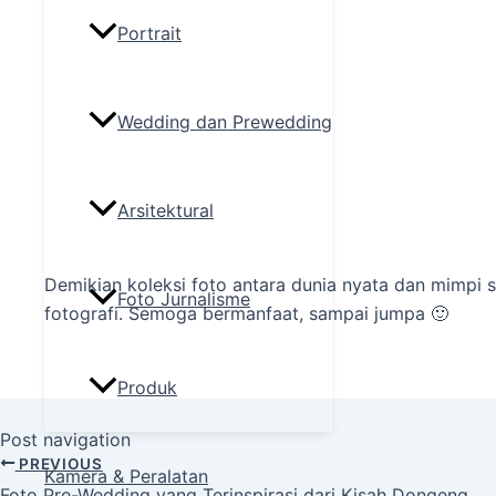
Portrait
Wedding dan Prewedding
Arsitektural
Demikian koleksi foto antara dunia nyata dan mimpi 
Foto Jurnalisme
fotografi. Semoga bermanfaat, sampai jumpa 🙂
Produk
Post navigation
PREVIOUS
Kamera & Peralatan
Foto Pre-Wedding yang Terinspirasi dari Kisah Dongeng