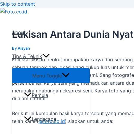
Skip to content
Lukisan Antara Dunia Nya
About
By
Aisyah
Tips & Teknik
Koleksi lukisan berikut merupakan karya dari seorang
sebuah tembok dan lokasi yang cukup luas untuk menu
lingkungan alam luar yang lebih alami. Sang fotografe
Menu Toggle
persembahan karya seni yang memadukan antara dua k
merupakan gabungan ekspresi seni. Karya foto yang di
Pemula
di alam natural.
Berikut ini kumpulan hasil karya tersebut yang memad
Landscape
telah kami (
@foto.co.id
) siapkan untuk anda: