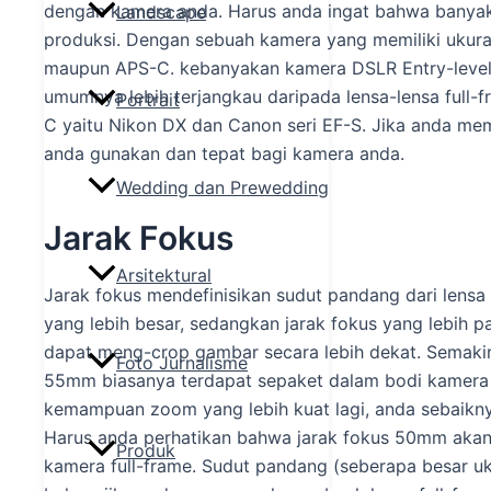
dengan kamera anda. Harus anda ingat bahwa banyak
Landscape
produksi. Dengan sebuah kamera yang memiliki ukuran
maupun APS-C. kebanyakan kamera DSLR Entry-level 
umumnya lebih terjangkau daripada lensa-lensa full-fr
Portrait
C yaitu Nikon DX dan Canon seri EF-S. Jika anda mem
anda gunakan dan tepat bagi kamera anda.
Wedding dan Prewedding
Jarak Fokus
Arsitektural
Jarak fokus mendefinisikan sudut pandang dari lens
yang lebih besar, sedangkan jarak fokus yang lebih
dapat meng-crop gambar secara lebih dekat. Semakin 
Foto Jurnalisme
55mm biasanya terdapat sepaket dalam bodi kamera 
kemampuan zoom yang lebih kuat lagi, anda sebaikn
Harus anda perhatikan bahwa jarak fokus 50mm aka
Produk
kamera full-frame. Sudut pandang (seberapa besar u