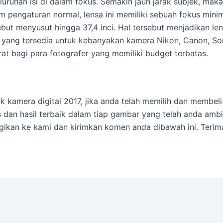
luruhan isi di dalam fokus. Semakin jauh jarak subjek, ma
m pengaturan normal, lensa ini memiliki sebuah fokus mini
but menyusut hingga 37,4 inci. Hal tersebut menjadikan len
i yang tersedia untuk kebanyakan kamera Nikon, Canon, So
rat bagi para fotografer yang memiliki budget terbatas.
uk kamera digital 2017, jika anda telah memilih dan membeli
an hasil terbaik dalam tiap gambar yang telah anda ambil.
 bagikan ke kami dan kirimkan komen anda dibawah ini. Ter