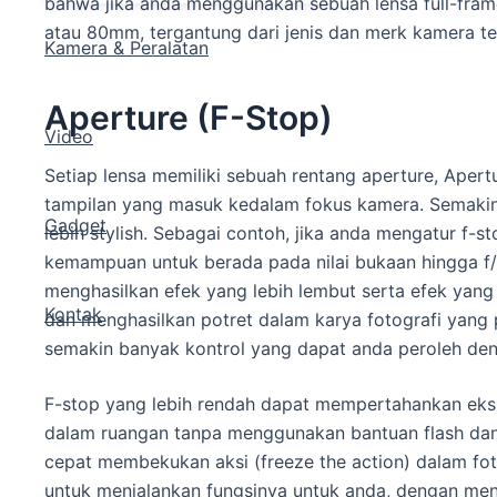
bahwa jika anda menggunakan sebuah lensa full-fra
atau 80mm, tergantung dari jenis dan merk kamera te
Kamera & Peralatan
Aperture (F-Stop)
Video
Setiap lensa memiliki sebuah rentang aperture, Aper
tampilan yang masuk kedalam fokus kamera. Semakin r
Gadget
lebih stylish. Sebagai contoh, jika anda mengatur f-
kemampuan untuk berada pada nilai bukaan hingga f/2
menghasilkan efek yang lebih lembut serta efek yang
Kontak
dan menghasilkan potret dalam karya fotografi yang 
semakin banyak kontrol yang dapat anda peroleh den
F-stop yang lebih rendah dapat mempertahankan eks
dalam ruangan tanpa menggunakan bantuan flash dan 
cepat membekukan aksi (freeze the action) dalam fot
untuk menjalankan fungsinya untuk anda, dengan me