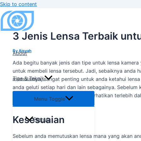
Skip to content
3 Jenis Lensa Terbaik unt
By
Aisyah
About
Ada begitu banyak jenis dan tipe untuk lensa kamer
untuk membeli lensa tersebut. Jadi, sebaiknya anda 
Tips & Teknik
memulainya, sangat penting untuk anda ketahui lensa
anda geluti setiap hari dan lain sebagainya. Sebelum 
2017
tersebut, sebaiknya anda perhatikan terlebih d
Menu Toggle
Kesesuaian
Pemula
Sebelum anda memutuskan lensa mana yang akan anda 