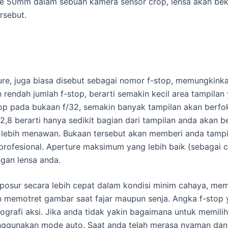
me 50mm dalam sebuah kamera sensor crop, lensa akan bek
rsebut.
ture, juga biasa disebut sebagai nomor f-stop, memungkin
endah jumlah f-stop, berarti semakin kecil area tampilan
stop pada bukaan f/32, semakin banyak tampilan akan berfok
,8 berarti hanya sedikit bagian dari tampilan anda akan b
 lebih menawan. Bukaan tersebut akan memberi anda tampila
profesional. Aperture maksimum yang lebih baik (sebagai c
gan lensa anda.
posur secara lebih cepat dalam kondisi minim cahaya, me
memotret gambar saat fajar maupun senja. Angka f-stop 
ografi aksi. Jika anda tidak yakin bagaimana untuk memili
nggunakan mode auto. Saat anda telah merasa nyaman da