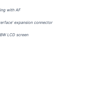
ing with AF
nterface’ expansion connector
 RGBW LCD screen