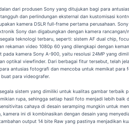
lan dari produsen Sony yang ditujukan bagi para antusia
tangguh dan perlindungan eksternal dan kustomisasi kontro
pakan kamera DSLR full-frame pertama perusahaan. Sony SL
elektronik Sony dan digabungkan dengan kamera rancangan/
gala teknologi terbaru, seperti: sistem AF dual chip, foc
 dan rekaman video 1080p 60 yang dilengkapi dengan kema
t pada kamera Sony A-900, yaitu resolusi 24MP yang dimil
 optikal viewfinder. Dari berbagai fitur tersebut, telah j
para antusias fotografi dan mencoba untuk memikat para 
 buat para videografer.
gala sistem yang dimiliki untuk kualitas gambar terbaik p
mikian rupa, sehingga setiap hasil foto menjadi lebih baik
sensitivitas cahaya di desain seramping mungkin untuk me
 kamera ini di kombinasikan dengan desain yang menyediak
tambahan output 14 bite Raw yang pastinya menjadikan kua