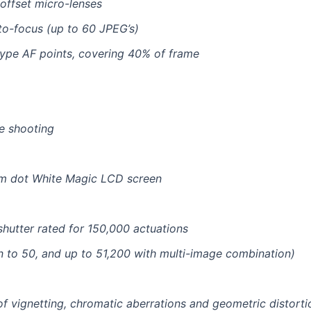
offset micro-lenses
to-focus (up to 60 JPEG’s)
type AF points, covering 40% of frame
e shooting
.23m dot White Magic LCD screen
hutter rated for 150,000 actuations
 to 50, and up to 51,200 with multi-image combination)
of vignetting, chromatic aberrations and geometric distorti