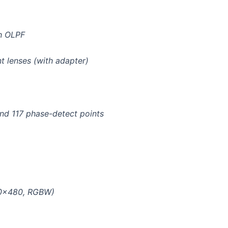
h OLPF
t lenses (with adapter)
nd 117 phase-detect points
640×480, RGBW)