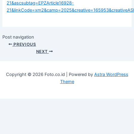
21&ascsubtag=EPZArticle16928-
21&linkCode=xm2&camp=2025&creative=165953&creative
Post navigation
PREVIOUS
NEXT
Copyright © 2026 Foto.co.id | Powered by
Astra WordPress
Theme