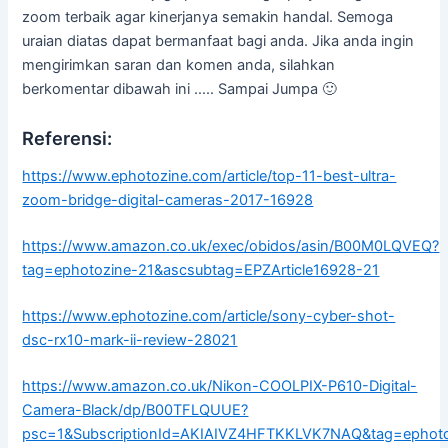
zoom terbaik agar kinerjanya semakin handal. Semoga
uraian diatas dapat bermanfaat bagi anda. Jika anda ingin
mengirimkan saran dan komen anda, silahkan
berkomentar dibawah ini ….. Sampai Jumpa 🙂
Referensi:
https://www.ephotozine.com/article/top-11-best-ultra-
zoom-bridge-digital-cameras-2017-16928
https://www.amazon.co.uk/exec/obidos/asin/B00M0LQVEQ?
tag=ephotozine-21&ascsubtag=EPZArticle16928-21
https://www.ephotozine.com/article/sony-cyber-shot-
dsc-rx10-mark-ii-review-28021
https://www.amazon.co.uk/Nikon-COOLPIX-P610-Digital-
Camera-Black/dp/B00TFLQUUE?
psc=1&SubscriptionId=AKIAIVZ4HFTKKLVK7NAQ&tag=ephoto