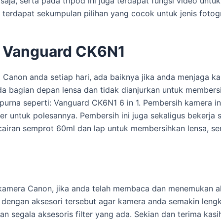
, serta pada tripod ini juga terdapat fungsi video untuk 
a terdapat sekumpulan pilihan yang cocok untuk jenis fotog
: Vanguard CK6N1
Canon anda setiap hari, ada baiknya jika anda menjaga ka
ada bagian depan lensa dan tidak dianjurkan untuk member
urna seperti: Vanguard CK6N1 6 in 1. Pembersih kamera in
er untuk polesannya. Pembersih ini juga sekaligus bekerja s
 cairan semprot 60ml dan lap untuk membersihkan lensa, se
s kamera Canon, jika anda telah membaca dan menemukan a
 dengan aksesori tersebut agar kamera anda semakin lengk
n segala aksesoris filter yang ada. Sekian dan terima kas