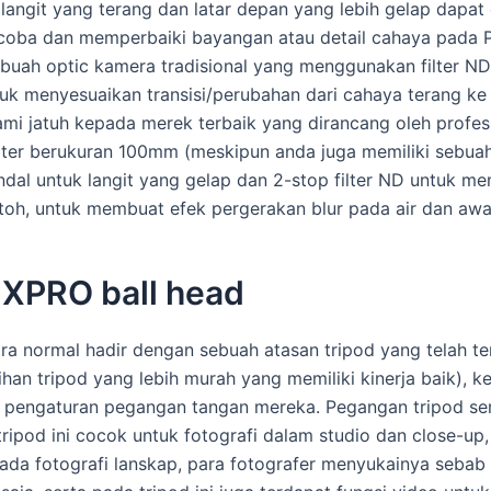
ngit yang terang dan latar depan yang lebih gelap dapat 
coba dan memperbaiki bayangan atau detail cahaya pada P
buah optic kamera tradisional yang menggunakan filter ND 
k menyesuaikan transisi/perubahan dari cahaya terang ke g
kami jatuh kepada merek terbaik yang dirancang oleh profesio
er berukuran 100mm (meskipun anda juga memiliki sebuah 
ndal untuk langit yang gelap dan 2-stop filter ND untuk
ntoh, untuk membuat efek pergerakan blur pada air dan awa
 XPRO ball head
ara normal hadir dengan sebuah atasan tripod yang telah t
ihan tripod yang lebih murah yang memiliki kinerja baik), 
n pengaturan pegangan tangan mereka. Pegangan tripod se
pod ini cocok untuk fotografi dalam studio dan close-up, s
da fotografi lanskap, para fotografer menyukainya sebab t