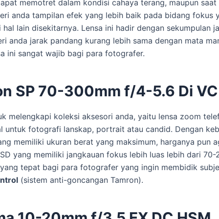
dapat memotret dalam kondisi cahaya terang, maupun saat 
 anda tampilan efek yang lebih baik pada bidang fokus ya
al lain disekitarnya. Lensa ini hadir dengan sekumpulan ja
i anda jarak pandang kurang lebih sama dengan mata ma
sa ini sangat wajib bagi para fotografer.
on SP 70-300mm f/4-5.6 Di V
uk melengkapi koleksi aksesori anda, yaitu lensa zoom telef
dal untuk fotografi lanskap, portrait atau candid. Dengan k
ilang memiliki ukuran berat yang maksimum, harganya pun a
D yang memiliki jangkauan fokus lebih luas lebih dari 70
 yang tepat bagi para fotografer yang ingin membidik subjek
ntrol
(sistem anti-goncangan Tamron).
ma 10-20mm f/3.5 EX DC HSM