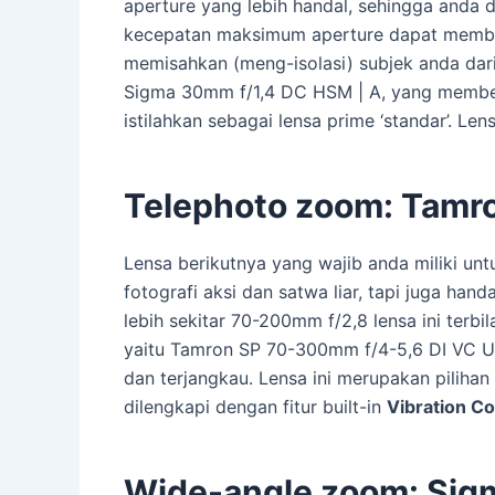
aperture yang lebih handal, sehingga anda 
kecepatan maksimum aperture dapat memberi
memisahkan (meng-isolasi) subjek anda dari h
Sigma 30mm f/1,4 DC HSM | A, yang member
istilahkan sebagai lensa prime ‘standar’. Len
Telephoto zoom: Tamr
Lensa berikutnya yang wajib anda miliki unt
fotografi aksi dan satwa liar, tapi juga han
lebih sekitar 70-200mm f/2,8 lensa ini terb
yaitu Tamron SP 70-300mm f/4-5,6 DI VC US
dan terjangkau. Lensa ini merupakan pilihan
dilengkapi dengan fitur built-in
Vibration Co
Wide-angle zoom: Sig