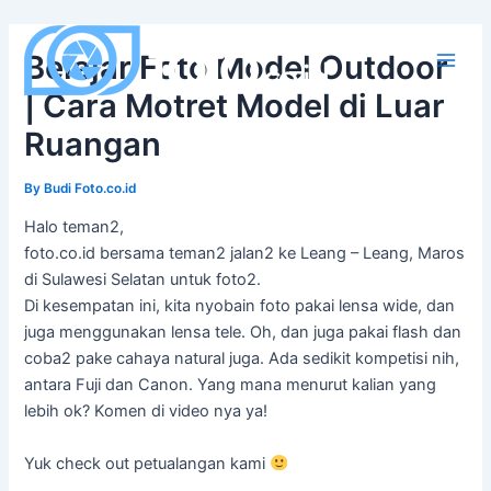
Skip
to
Belajar Foto Model Outdoor
content
Main
| Cara Motret Model di Luar
Men
Ruangan
By
Budi Foto.co.id
Halo teman2,
foto.co.id bersama teman2 jalan2 ke Leang – Leang, Maros
di Sulawesi Selatan untuk foto2.
Di kesempatan ini, kita nyobain foto pakai lensa wide, dan
juga menggunakan lensa tele. Oh, dan juga pakai flash dan
coba2 pake cahaya natural juga. Ada sedikit kompetisi nih,
antara Fuji dan Canon. Yang mana menurut kalian yang
lebih ok? Komen di video nya ya!
Yuk check out petualangan kami