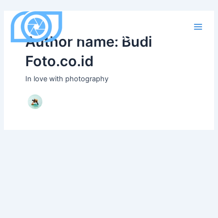
Skip
to
content
Main
Author name: Budi
Men
Foto.co.id
In love with photography