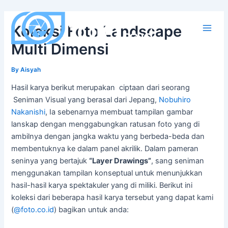
Skip
to
Koleksi Foto Landscape
content
Main
Multi Dimensi
Men
By
Aisyah
Hasil karya berikut merupakan ciptaan dari seorang
Seniman Visual yang berasal dari Jepang,
Nobuhiro
Nakanishi
, Ia sebenarnya membuat tampilan gambar
lanskap dengan menggabungkan ratusan foto yang di
ambilnya dengan jangka waktu yang berbeda-beda dan
membentuknya ke dalam panel akrilik. Dalam pameran
seninya yang bertajuk
“Layer Drawings”
, sang seniman
menggunakan tampilan konseptual untuk menunjukkan
hasil-hasil karya spektakuler yang di miliki. Berikut ini
koleksi dari beberapa hasil karya tersebut yang dapat kami
(
@foto.co.id
) bagikan untuk anda: