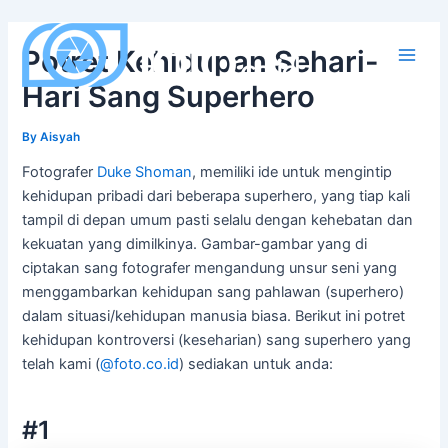
Skip
to
Potret Kehidupan Sehari-
content
Main
Hari Sang Superhero
Men
By
Aisyah
Fotografer
Duke Shoman
, memiliki ide untuk mengintip
kehidupan pribadi dari beberapa superhero, yang tiap kali
tampil di depan umum pasti selalu dengan kehebatan dan
kekuatan yang dimilkinya. Gambar-gambar yang di
ciptakan sang fotografer mengandung unsur seni yang
menggambarkan kehidupan sang pahlawan (superhero)
dalam situasi/kehidupan manusia biasa. Berikut ini potret
kehidupan kontroversi (keseharian) sang superhero yang
telah kami (
@foto.co.id
) sediakan untuk anda:
#1