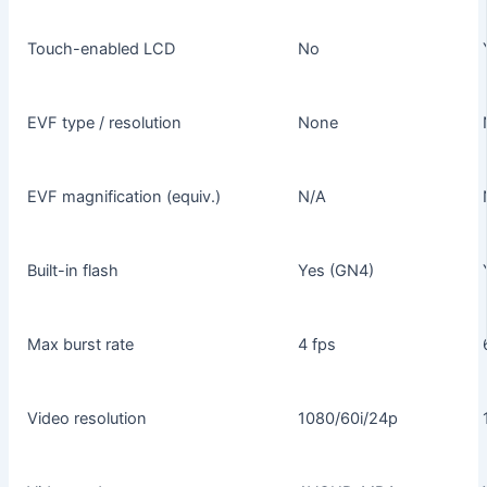
Touch-enabled LCD
No
EVF type / resolution
None
EVF magnification (equiv.)
N/A
Built-in flash
Yes (GN4)
Max burst rate
4 fps
Video resolution
1080/60i/24p