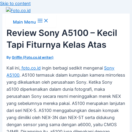
Skip to content
Main Menu
Review Sony A5100 – Kecil
Tapi Fiturnya Kelas Atas
By
Griffin (Foto.co.id writer)
Kali ini,
foto.co.id
ingin berbagi sedikit mengenai
Sony
A5100
. A5100 termasuk dalam kumpulan kamera mirrorless
yang dikeluarkan oleh perusahaan Sony. Ketika Sony
a5100 diperkenalkan dalam dunia fotografi, maka
perusahaan Sony secara resmi meninggalkan merek NEX
yang sebelumnya mereka pakai. A5100 merupakan lanjutan
dari seri NEX-5. A5100 menggabungkan desain kompak
yang dimiliki oleh NEX-3N dan NEX-5T serta didukung
dengan sensor yang sama dengan a6000, yaitu CMOS
24MP. Disamping itu, a5100 juga dilengkapi dengan