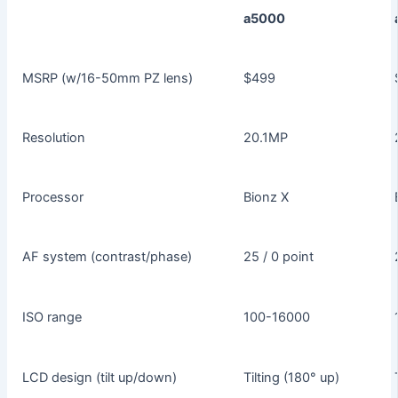
a5000
MSRP (w/16-50mm PZ lens)
$499
Resolution
20.1MP
Processor
Bionz X
AF system (contrast/phase)
25 / 0 point
ISO range
100-16000
LCD design (tilt up/down)
Tilting (180° up)