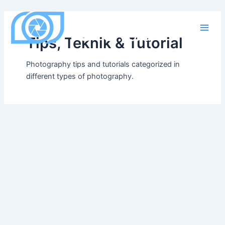
Skip
to
content
Main
Tips, Teknik & Tutorial
Men
Photography tips and tutorials categorized in
different types of photography.