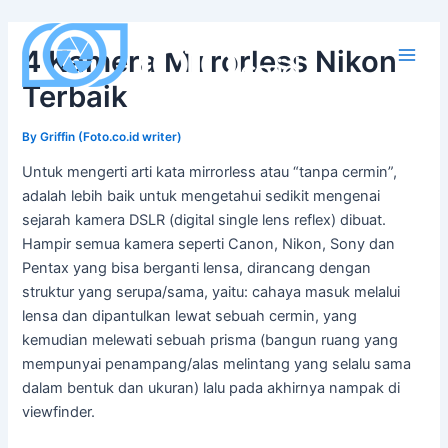
Skip
to
4 Kamera Mirrorless Nikon
content
Main
Terbaik
Men
By
Griffin (Foto.co.id writer)
Untuk mengerti arti kata mirrorless atau “tanpa cermin”,
adalah lebih baik untuk mengetahui sedikit mengenai
sejarah kamera DSLR (digital single lens reflex) dibuat.
Hampir semua kamera seperti Canon, Nikon, Sony dan
Pentax yang bisa berganti lensa, dirancang dengan
struktur yang serupa/sama, yaitu: cahaya masuk melalui
lensa dan dipantulkan lewat sebuah cermin, yang
kemudian melewati sebuah prisma (bangun ruang yang
mempunyai penampang/alas melintang yang selalu sama
dalam bentuk dan ukuran) lalu pada akhirnya nampak di
viewfinder.