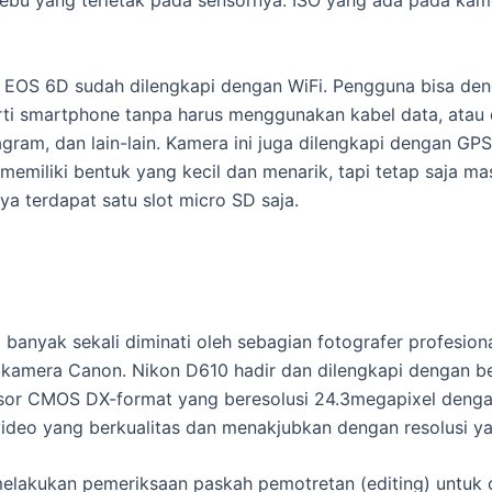
ebu yang terletak pada sensornya. ISO yang ada pada kame
n EOS 6D sudah dilengkapi dengan WiFi. Pengguna bisa den
perti smartphone tanpa harus menggunakan kabel data, ata
tagram, dan lain-lain. Kamera ini juga dilengkapi dengan G
emiliki bentuk yang kecil dan menarik, tapi tetap saja ma
nya terdapat satu slot micro SD saja.
anyak sekali diminati oleh sebagian fotografer profesiona
 kamera Canon. Nikon D610 hadir dan dilengkapi dengan b
sor CMOS DX-format yang beresolusi 24.3megapixel deng
deo yang berkualitas dan menakjubkan dengan resolusi yan
lakukan pemeriksaan paskah pemotretan (editing) untuk c