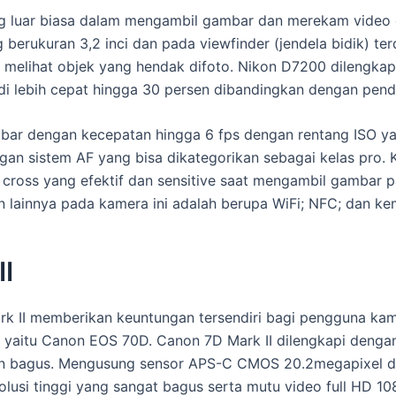
luar biasa dalam mengambil gambar dan merekam video de
g berukuran 3,2 inci dan pada viewfinder (jendela bidik)
g melihat objek yang hendak difoto. Nikon D7200 dilengka
 lebih cepat hingga 30 persen dibandingkan dengan pend
ar dengan kecepatan hingga 6 fps dengan rentang ISO yan
gan sistem AF yang bisa dikategorikan sebagai kelas pro.
pe cross yang efektif dan sensitive saat mengambil gambar 
han lainnya pada kamera ini adalah berupa WiFi; NFC; dan
I
rk II memberikan keuntungan tersendiri bagi pengguna ka
 yaitu Canon EOS 70D. Canon 7D Mark II dilengkapi dengan 
an bagus. Mengusung sensor APS-C CMOS 20.2megapixel da
olusi tinggi yang sangat bagus serta mutu video full HD 1