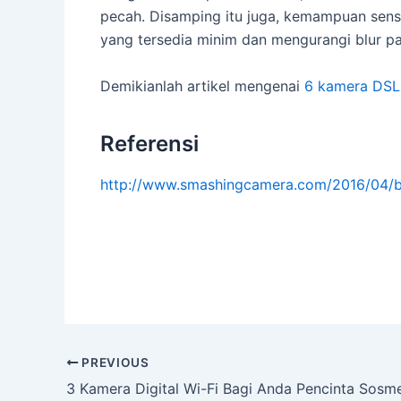
pecah. Disamping itu juga, kemampuan sen
yang tersedia minim dan mengurangi blur p
Demikianlah artikel mengenai
6 kamera DSLR
Referensi
http://www.smashingcamera.com/2016/04/be
Post
PREVIOUS
navigation
3 Kamera Digital Wi-Fi Bagi Anda Pencinta Sosm