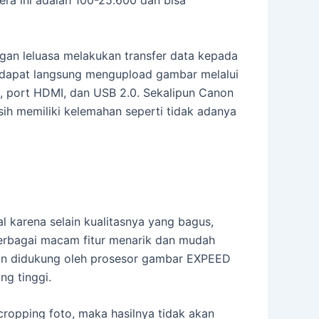
ra ini adalah 100-25.600 dan bisa
gan leluasa melakukan transfer data kepada
u dapat langsung mengupload gambar melalui
PS, port HDMI, dan USB 2.0. Sekalipun Canon
sih memiliki kelemahan seperti tidak adanya
l karena selain kualitasnya yang bagus,
erbagai macam fitur menarik dan mudah
an didukung oleh prosesor gambar EXPEED
g tinggi.
ropping foto, maka hasilnya tidak akan