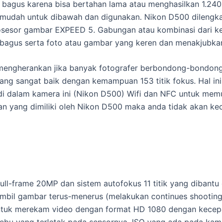
agus karena bisa bertahan lama atau menghasilkan 1.240 f
gga mudah untuk dibawah dan digunakan. Nikon D500 dilen
osesor gambar EXPEED 5. Gabungan atau kombinasi dari k
bagus serta foto atau gambar yang keren dan menakjubkan
 mengherankan jika banyak fotografer berbondong-bondong 
ang sangat baik dengan kemampuan 153 titik fokus. Hal i
 di dalam kamera ini (Nikon D500) Wifi dan NFC untuk mem
 yang dimiliki oleh Nikon D500 maka anda tidak akan kec
l-frame 20MP dan sistem autofokus 11 titik yang dibantu
l gambar terus-menerus (melakukan continues shooting) 
uk merekam video dengan format HD 1080 dengan kecepata