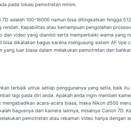
ada pada lokasi pemotretan minim.
D adalah 100-16000 namun bisa ditingkatkan hingga 51
g rendah. Kapabilitas atau kemampuan pengolahan proseso
o dan video yang diambil serta memperbaiki warna yang n
 bisa dikatakan bagus karena mengusung sistem AF tipe cr
 yang luar biasa dalam melakukan pemotretan dan bahka
kan terbaik untuk setiap penggunanya yang setia, baik it
kembali lagi pada diri anda. Apakah anda ingin membeli ka
k mengabadikan acara-acara biasa, maka Nikon d500 meru
lah bagusnya dari kamera lainnya, misalnya Canon 7D. Kam
lakukan pemotretan atau rekaman video hanya dengan se