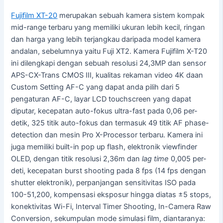
Fujifilm XT-20
merupakan sebuah kamera sistem kompak
mid-range terbaru yang memiliki ukuran lebih kecil, ringan
dan harga yang lebih terjangkau daripada model kamera
andalan, sebelumnya yaitu Fuji XT2. Kamera Fujifilm X-T20
ini dilengkapi dengan sebuah resolusi 24,3MP dan sensor
APS-CX-Trans CMOS III, kualitas rekaman video 4K daan
Custom Setting AF-C yang dapat anda pilih dari 5
pengaturan AF-C, layar LCD touchscreen yang dapat
diputar, kecepatan auto-fokus ultra-fast pada 0,06 per-
detik, 325 titik auto-fokus dan termasuk 49 titik AF phase-
detection dan mesin Pro X-Processor terbaru. Kamera ini
juga memiliki built-in pop up flash, elektronik viewfinder
OLED, dengan titik resolusi 2,36m dan
lag time
0,005 per-
deti, kecepatan burst shooting pada 8 fps (14 fps dengan
shutter elektronik), perpanjangan sensitivitas ISO pada
100-51,200, kompensasi eksposur hingga diatas ±5 stops,
konektivitas Wi-Fi, Interval Timer Shooting, In-Camera Raw
Conversion, sekumpulan mode simulasi film, diantaranya: