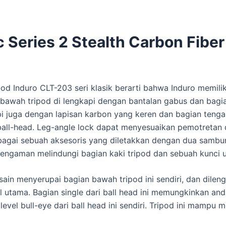
 Series 2 Stealth Carbon Fibe
pod Induro CLT-203 seri klasik berarti bahwa Induro memili
bawah tripod di lengkapi dengan bantalan gabus dan bagian
pi juga dengan lapisan karbon yang keren dan bagian teng
all-head. Leg-angle lock dapat menyesuaikan pemotretan 
ebagai sebuah aksesoris yang diletakkan dengan dua samb
pengaman melindungi bagian kaki tripod dan sebuah kunci 
esain menyerupai bagian bawah tripod ini sendiri, dan dile
l utama. Bagian single dari ball head ini memungkinkan an
vel bull-eye dari ball head ini sendiri. Tripod ini mampu