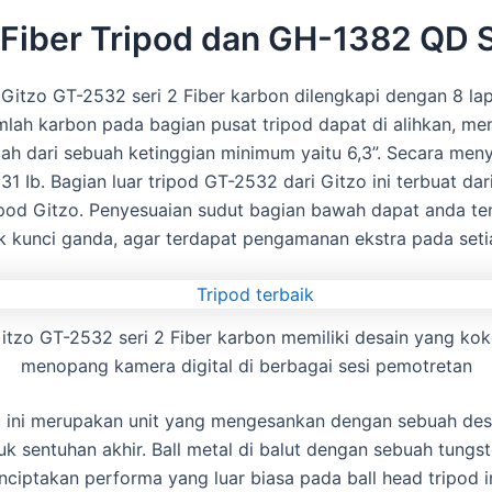
iber Tripod dan GH-1382 QD Se
d Gitzo GT-2532 seri 2 Fiber karbon dilengkapi dengan 8 l
Jumlah karbon pada bagian pusat tripod dapat di alihkan, m
dah dari sebuah ketinggian minimum yaitu 6,3”. Secara men
 Ib. Bagian luar tripod GT-2532 dari Gitzo ini terbuat d
ipod Gitzo. Penyesuaian sudut bagian bawah dapat anda te
k kunci ganda, agar terdapat pengamanan ekstra pada seti
itzo GT-2532 seri 2 Fiber karbon memiliki desain yang ko
menopang kamera digital di berbagai sesi pemotretan
d ini merupakan unit yang mengesankan dengan sebuah de
k sentuhan akhir. Ball metal di balut dengan sebuah tungs
nciptakan performa yang luar biasa pada ball head tripod 