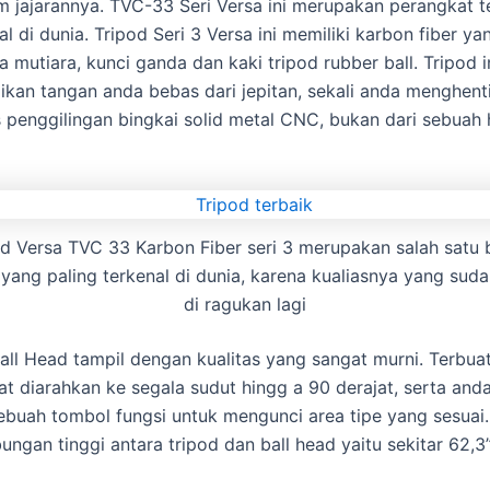
am jajarannya. TVC-33 Seri Versa ini merupakan perangkat 
l di dunia. Tripod Seri 3 Versa ini memiliki karbon fiber 
utiara, kunci ganda dan kaki tripod rubber ball. Tripod in
an tangan anda bebas dari jepitan, sekali anda menghentik
s penggilingan bingkai solid metal CNC, bukan dari sebuah 
od Versa TVC 33 Karbon Fiber seri 3 merupakan salah satu 
 yang paling terkenal di dunia, karena kualiasnya yang suda
di ragukan lagi
ll Head tampil dengan kualitas yang sangat murni. Terbuat 
t diarahkan ke segala sudut hingg a 90 derajat, serta an
 sebuah tombol fungsi untuk mengunci area tipe yang sesuai.
gan tinggi antara tripod dan ball head yaitu sekitar 62,3”