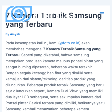
Skip
to
7 Kamera Terbaik Samsung
content
Main
yang Terbaru
Men
By
Aisyah
Pada kesempatan kali ini, kami (
@foto.co.id
) akan
membahas mengenai 7
Kamera Terbaik Samsung yang
Terbaru.
Seperti yang diketahui, bahwa samsung
merupakan produsen kamera maupun ponsel pintar yang
sangat buming dipasaran, beberapa waktu terakhir.
Dengan segala kecanggihan fitur yang dimiliki serta
kemajuan dari sistem/teknologi dari tiap produk yang
diluncurkan. Beberapa produk terbaik Samsung yang baru
saja diluncurkan seperti, kamera Dual-View, yang memiliki
dua layar LCD serbaguna, serta sekumpulan kamera dari
Ponsel pintar Galaksi terbaru yang dimiliki, berikutnya yaitu
Samsung kembali menawarkan beberapa kamera