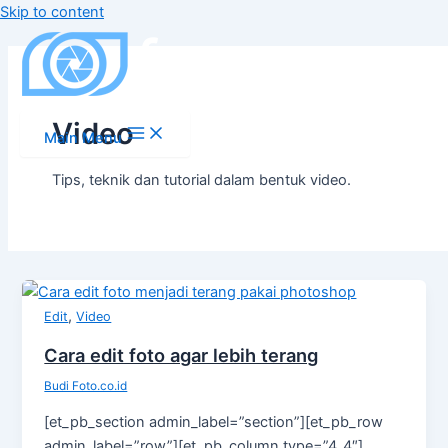
Skip to content
Video
Main Menu
Tips, teknik dan tutorial dalam bentuk video.
,
Edit
Video
Cara edit foto agar lebih terang
Budi Foto.co.id
[et_pb_section admin_label=”section”][et_pb_row
admin_label=”row”][et_pb_column type=”4_4″]