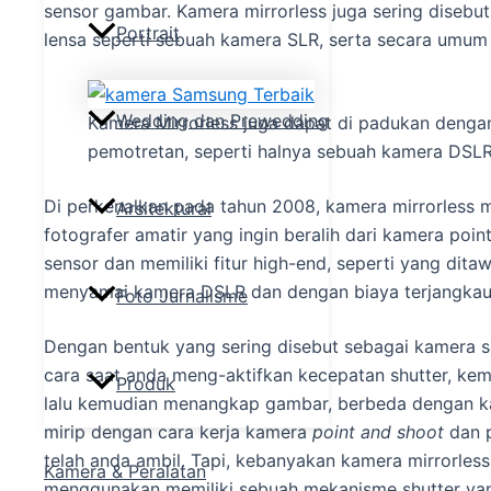
sensor gambar. Kamera mirrorless juga sering disebut
Portrait
lensa seperti sebuah kamera SLR, serta secara umum 
Wedding dan Prewedding
Kamera Mirrorless juga dapat di padukan dengan
pemotretan, seperti halnya sebuah kamera DSL
Di perkenalkan pada tahun 2008, kamera mirrorless men
Arsitektural
fotografer amatir yang ingin beralih dari kamera poin
sensor dan memiliki fitur high-end, seperti yang dita
menyamai kamera DSLR dan dengan biaya terjangkau
Foto Jurnalisme
Dengan bentuk yang sering disebut sebagai kamera s
cara saat anda meng-aktifkan kecepatan shutter, kem
Produk
lalu kemudian menangkap gambar, berbeda dengan ka
mirip dengan cara kerja kamera
point and shoot
dan p
telah anda ambil. Tapi, kebanyakan kamera mirrorless 
Kamera & Peralatan
menggunakan memiliki sebuah mekanisme shutter yang