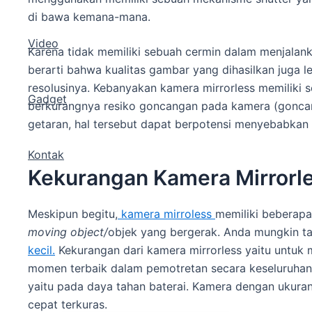
di bawa kemana-mana.
Video
Karena tidak memiliki sebuah cermin dalam menjalank
berarti bahwa kualitas gambar yang dihasilkan juga le
resolusinya. Kebanyakan kamera mirrorless memiliki 
Gadget
berkurangnya resiko goncangan pada kamera (goncan
getaran, hal tersebut dapat berpotensi menyebabkan h
Kontak
Kekurangan Kamera Mirrorl
Meskipun begitu,
kamera mirroless
memiliki beberapa
moving object/
objek yang bergerak. Anda mungkin 
kecil.
Kekurangan dari kamera mirrorless yaitu untuk 
momen terbaik dalam pemotretan secara keseluruhan. 
yaitu pada daya tahan baterai. Kamera dengan ukuran ke
cepat terkuras.