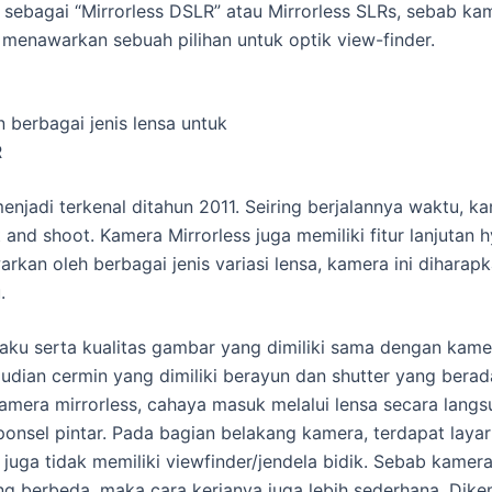
 sebagai “Mirrorless DSLR” atau Mirrorless SLRs, sebab kam
menawarkan sebuah pilihan untuk optik view-finder.
 berbagai jenis lensa untuk
R
jadi terkenal ditahun 2011. Seiring berjalannya waktu, kam
t and shoot. Kamera Mirrorless juga memiliki fitur lanjutan
warkan oleh berbagai jenis variasi lensa, kamera ini dihara
.
aku serta kualitas gambar yang dimiliki sama dengan ka
udian cermin yang dimiliki berayun dan shutter yang bera
mera mirrorless, cahaya masuk melalui lensa secara lang
onsel pintar. Pada bagian belakang kamera, terdapat laya
juga tidak memiliki viewfinder/jendela bidik. Sebab kamera
 berbeda, maka cara kerjanya juga lebih sederhana. Dike