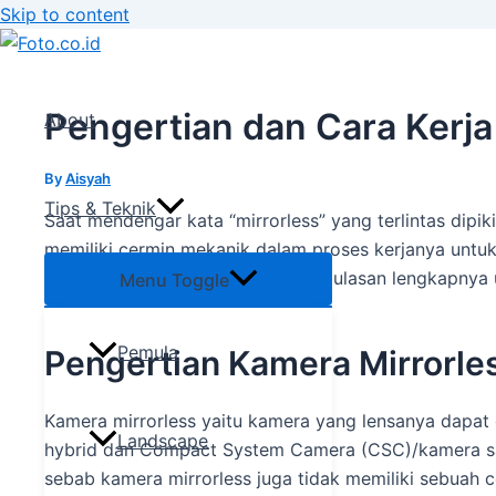
Skip to content
Pengertian dan Cara Kerja
About
By
Aisyah
Tips & Teknik
Saat mendengar kata “mirrorless” yang terlintas dipik
memiliki cermin mekanik dalam proses kerjanya unt
bagaimana cara kerjanya? Berikut ulasan lengkapnya 
Menu Toggle
Pemula
Pengertian Kamera Mirrorle
Kamera mirrorless yaitu kamera yang lensanya dapat 
Landscape
hybrid dan Compact System Camera (CSC)/kamera saku
sebab kamera mirrorless juga tidak memiliki sebuah 